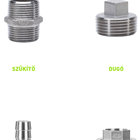
SZŰKÍTŐ
DUGÓ