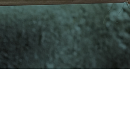
 vagy az ESC billentyűt a bezáráshoz