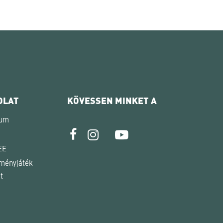
OLAT
KÖVESSEN MINKET A
zum
EE
ényjáték
t