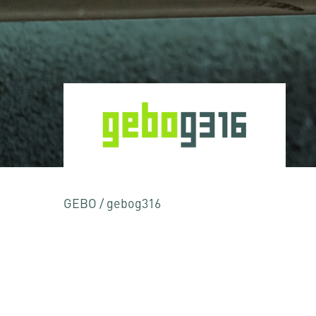
Nyomja meg az Enter billentyűt a kereséshez
GEBO
/
gebog316