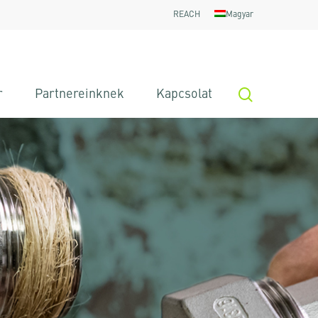
REACH
Magyar
search
r
Partnereinknek
Kapcsolat