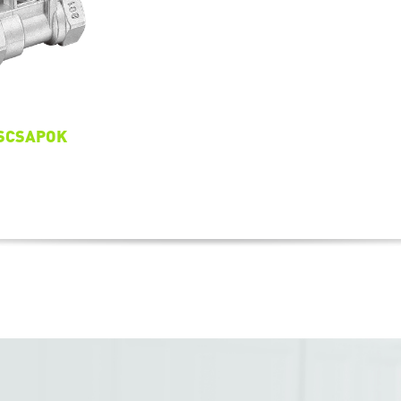
́SCSAPOK