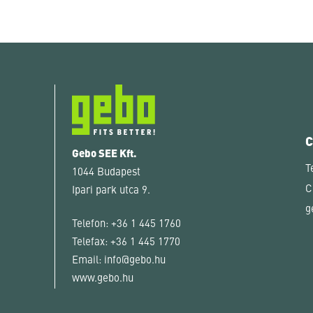
Gebo SEE Kft.
T
1044 Budapest
C
Ipari park utca 9.
g
Telefon:
+36 1 445 1760
Telefax:
+36 1 445 1770
Email:
info@gebo.hu
www.gebo.hu