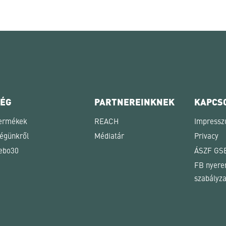
CÉG
PARTNEREINKNEK
KAPCS
ermékek
REACH
Impress
égünkről
Médiatár
Privacy
ebo30
ÁSZF GS
FB nyerem
szabályza