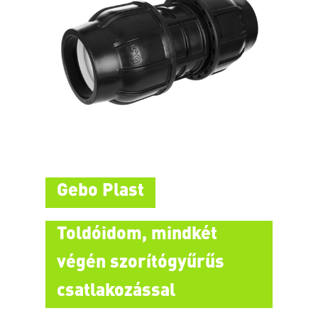
Gebo Plast
Toldóidom, mindkét
végén szorítógyűrűs
csatlakozással