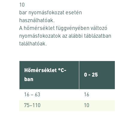
10
bar nyomásfokozat esetén
használhatóak.
A hőmérséklet függvényében változó
nyomásfokozatok az alábbi táblázatban
találhatóak.
Hőmérséklet °C-
0 - 25
ban
16 – 63
16
75–110
10