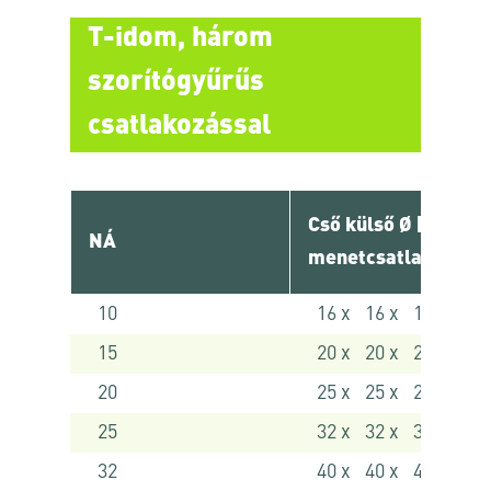
T-idom, három
szorítógyűrűs
csatlakozással
Cső külső Ø [ mm ] 
NÁ
menetcsatlakozó
10
16 x 16 x 16
15
20 x 20 x 20
20
25 x 25 x 25
25
32 x 32 x 32
32
40 x 40 x 40