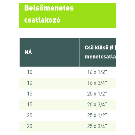
Belsőmenetes
csatlakozó
Cső külső Ø [ mm ] 
NÁ
menetcsatlakozó
10
16 x 1/2"
10
16 x 3/4"
15
20 x 1/2"
15
20 x 3/4"
20
25 x 1/2"
20
25 x 3/4"