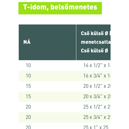
T-idom, belsőmenetes
Cső külső Ø [ mm ] 
NÁ
menetcsatlakozó x
Cső külső Ø
10
16 x 1/2" x 16
10
16 x 3/4" x 16
15
20 x 1/2" x 20
15
20 x 3/4" x 20
20
25 x 1/2" x 25
20
25 x 3/4" x 25
20
25 x 1" x 25