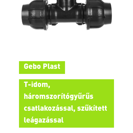
Gebo Plast
T-idom,
háromszorítógyűrűs
csatlakozással, szűkített
leágazással