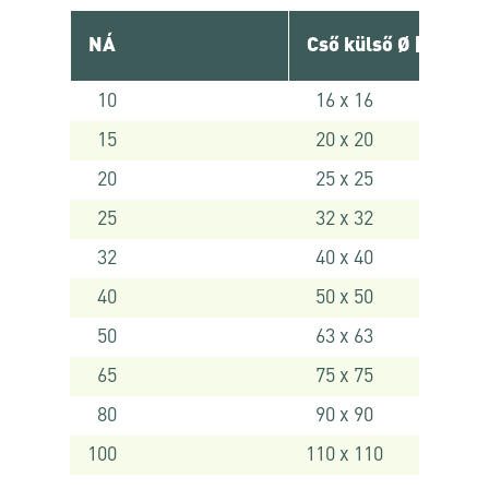
NÁ
Cső külső Ø [ mm ]
10
16 x 16
15
20 x 20
20
25 x 25
25
32 x 32
32
40 x 40
40
50 x 50
50
63 x 63
65
75 x 75
80
90 x 90
100
110 x 110