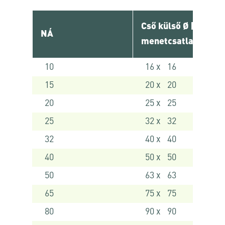
Cső külső Ø [ mm ] 
NÁ
menetcsatlakozó
10
16 x 16
15
20 x 20
20
25 x 25
25
32 x 32
32
40 x 40
40
50 x 50
50
63 x 63
65
75 x 75
80
90 x 90