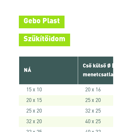
Gebo Plast
Szűkítőidom
Cső külső Ø [ mm ] 
NÁ
menetcsatlakozó
15 x 10
20 x 16
20 x 15
25 x 20
25 x 20
32 x 25
32 x 20
40 x 25