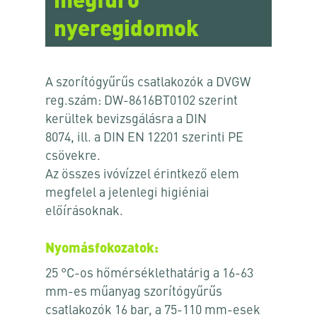
megfúró
nyeregidomok
A szorítógyűrűs csatlakozók a DVGW
reg.szám: DW-8616BT0102 szerint
kerültek bevizsgálásra a DIN
8074, ill. a DIN EN 12201 szerinti PE
csövekre.
Az összes ivóvízzel érintkező elem
megfelel a jelenlegi higiéniai
előírásoknak.
Nyomásfokozatok:
25 °C-os hőmérséklethatárig a 16-63
mm-es műanyag szorítógyűrűs
csatlakozók 16 bar, a 75-110 mm-esek