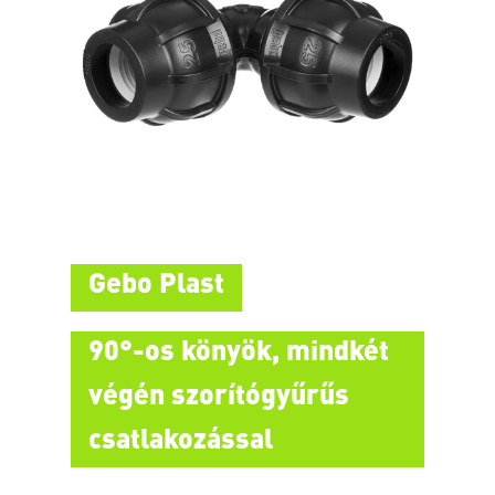
Gebo Plast
90°-os könyök, mindkét
végén szorítógyűrűs
csatlakozással