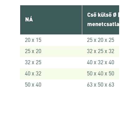
Cső külső Ø [ mm ] 
NÁ
menetcsatlakozó
20 x 15
25 x 20 x 25
25 x 20
32 x 25 x 32
32 x 25
40 x 32 x 40
40 x 32
50 x 40 x 50
50 x 40
63 x 50 x 63