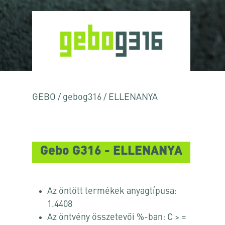
GEBO
/
gebog316
/
ELLENANYA
Gebo G316 - ELLENANYA
Az öntött termékek anyagtípusa:
1.4408
Az öntvény összetevői %-ban: C > =