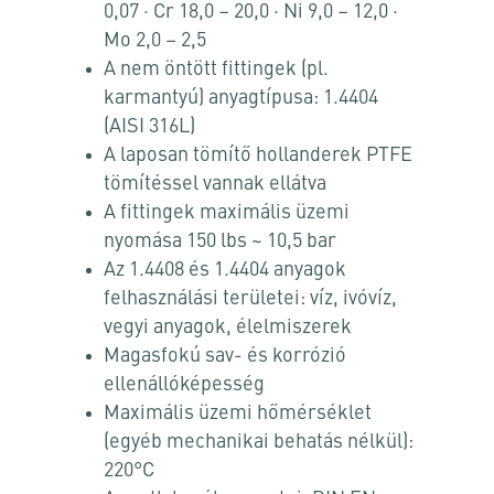
0,07 · Cr 18,0 – 20,0 · Ni 9,0 – 12,0 ·
Mo 2,0 – 2,5
A nem öntött fittingek (pl.
karmantyú) anyagtípusa: 1.4404
(AISI 316L)
A laposan tömítő hollanderek PTFE
tömítéssel vannak ellátva
A fittingek maximális üzemi
nyomása 150 lbs ~ 10,5 bar
Az 1.4408 és 1.4404 anyagok
felhasználási területei: víz, ivóvíz,
vegyi anyagok, élelmiszerek
Magasfokú sav- és korrózió
ellenállóképesség
Maximális üzemi hőmérséklet
(egyéb mechanikai behatás nélkül):
220°C