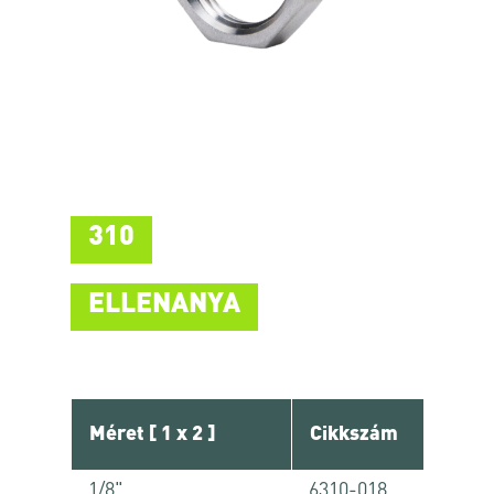
310
ELLENANYA
Méret [ 1 x 2 ]
Cikkszám
1/8"
6310-018