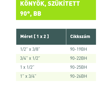
KÖNYÖK, SZŰKÍTETT
90°, BB
Méret [ 1 x 2 ]
Cikkszám
1/2” x 3/8”
90-19BH
3/4” x 1/2”
90-22BH
1 x 1/2”
90-25BH
1” x 3/4”
90-26BH