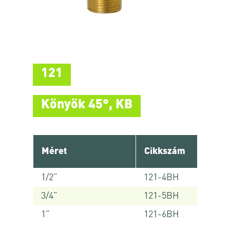
121
Könyök 45°, KB
Méret
Cikkszám
1/2”
121-4BH
3/4”
121-5BH
1”
121-6BH