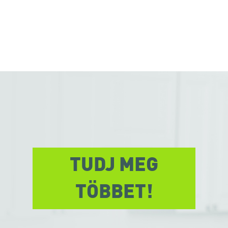
TUDJ MEG
TÖBBET!