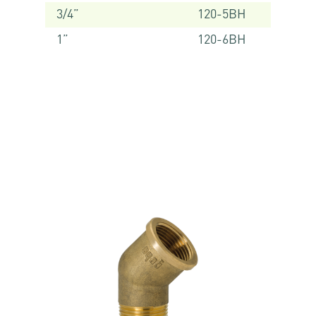
3/4”
120-5BH
1”
120-6BH