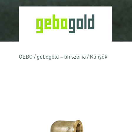
GEBO
/
gebogold – bh széria
/
Könyök