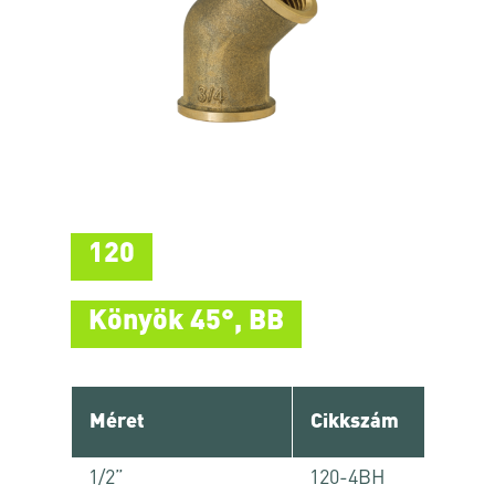
120
Könyök 45°, BB
Méret
Cikkszám
1/2”
120-4BH