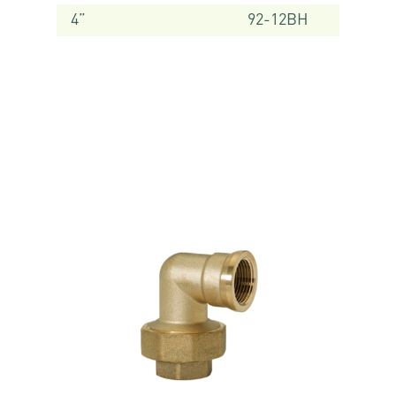
4”
92-12BH