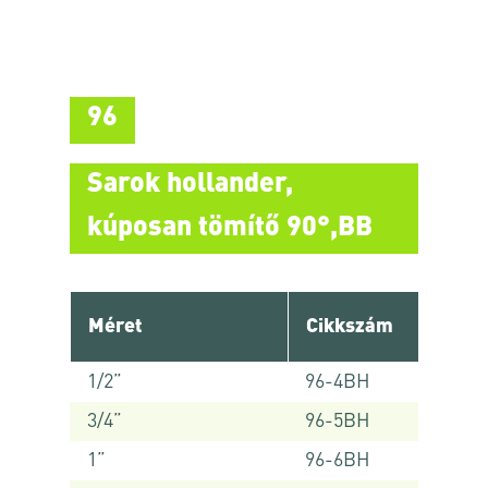
96
Sarok hollander,
kúposan tömítő 90°,BB
Méret
Cikkszám
1/2”
96-4BH
3/4”
96-5BH
1”
96-6BH