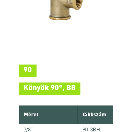
90
Könyök 90°, BB
Méret
Cikkszám
3/8”
90-3BH