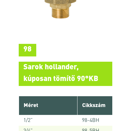
98
Sarok hollander,
kúposan tömítő 90°KB
Méret
Cikkszám
1/2”
98-4BH