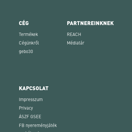
CÉG
PARTNEREINKNEK
Termékek
REACH
Cégünkről
Médiatár
gebo30
KAPCSOLAT
Impresszum
Privacy
ÁSZF GSEE
FB nyereményjáték