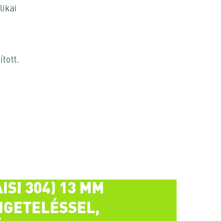
likai
ított.
SI 304) 13 MM
IGETELÉSSEL,