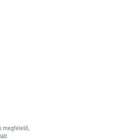
k megfelelő,
ált