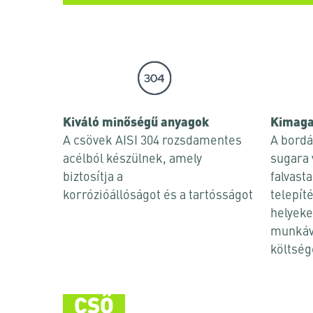
Kiváló minőségű anyagok
Kimaga
A csövek AISI 304 rozsdamentes
A bordá
acélból készülnek, amely
sugara 
biztosítja a
falvast
korrózióállóságot és a tartósságot
telepít
helyeke
munkáva
költség
CSŐ