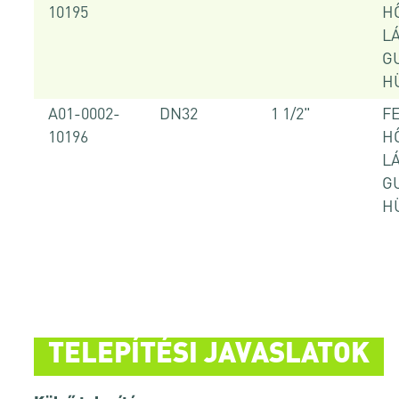
10195
H
L
G
H
A01-0002-
DN32
1 1/2"
F
10196
H
L
G
H
TELEPÍTÉSI JAVASLATOK