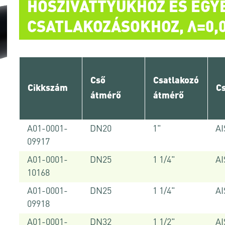
HŐSZIVATTYÚKHOZ ÉS EGY
CSATLAKOZÁSOKHOZ, Λ=0,
Cső
Csatlakozó
Cikkszám
C
átmérő
átmérő
A01-0001-
DN20
1"
AI
09917
A01-0001-
DN25
1 1/4"
AI
10168
A01-0001-
DN25
1 1/4"
AI
09918
A01-0001-
DN32
1 1/2"
AI