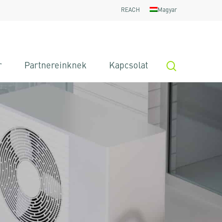
REACH
Magyar
search
r
Partnereinknek
Kapcsolat