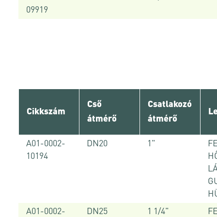
09919
Cső
Csatlakozó
Cikkszám
Le
átmérő
átmérő
A01-0002-
DN20
1"
F
10194
H
L
G
H
A01-0002-
DN25
1 1/4"
F