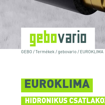
GEBO
/
Termékek
/
gebovario
/
EUROKLIMA
EUROKLIMA
Nyomja meg az Enter billentyűt a kereséshez
HIDRONIKUS CSATLAKO