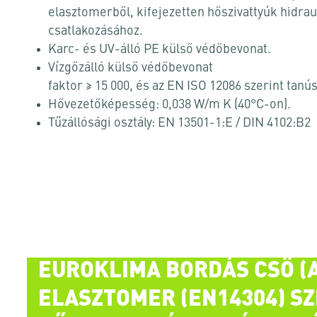
elasztomerből, kifejezetten hőszivattyúk hidrau
csatlakozásához.
Karc- és UV-álló PE külső védőbevonat.
Vízgőzálló külső védőbevonat
faktor ≥ 15 000, és az EN ISO 12086 szerint tanús
Hővezetőképesség: 0,038 W/m K (40°C-on).
Tűzállósági osztály: EN 13501-1:E / DIN 4102:B2
EUROKLIMA BORDÁS CSŐ (AI
ELASZTOMER (EN14304) SZ