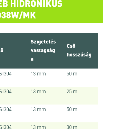
ÉB HIDRONIKUS
038W/MK
Szigetelés
Cső
ső
vastagság
hosszúság
a
SI304
13 mm
50 m
SI304
13 mm
25 m
SI304
13 mm
50 m
SI304
13 mm
30 m