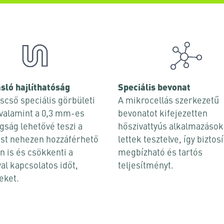
sló hajlíthatóság
Speciális bevonat
scső speciális görbületi
A mikrocellás szerkezetű
valamint a 0,3 mm-es
bevonatot kifejezetten
agság lehetővé teszi a
hőszivattyús alkalmazáso
ést nehezen hozzáférhető
lettek tesztelve, így biztosí
n is és csökkenti a
megbízható és tartós
l kapcsolatos időt,
teljesítményt.
eket.