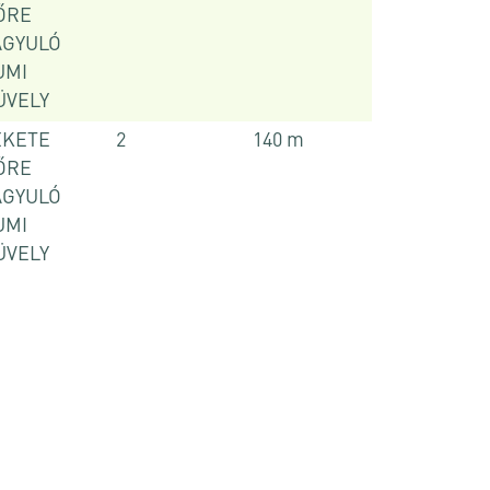
ŐRE
ÁGYULÓ
UMI
ÜVELY
EKETE
2
140 m
ŐRE
ÁGYULÓ
UMI
ÜVELY