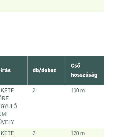
Cső
írás
db/doboz
hosszúság
EKETE
2
100 m
ŐRE
ÁGYULÓ
UMI
ÜVELY
EKETE
2
120 m