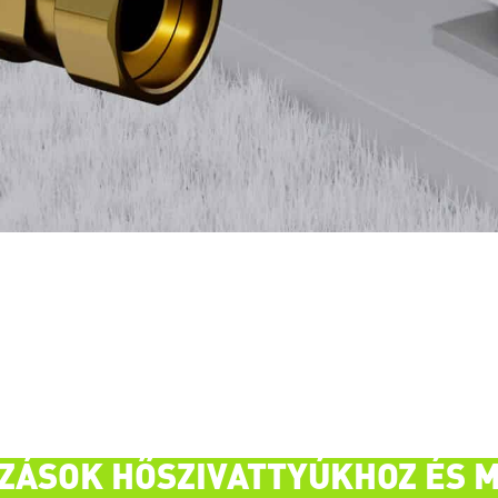
 vagy az ESC billentyűt a bezáráshoz
ZÁSOK HŐSZIVATTYÚKHOZ ÉS M