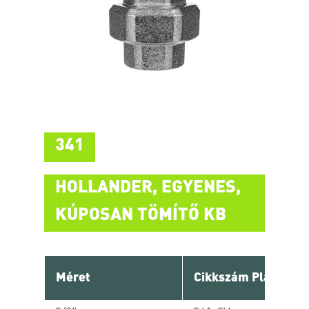
341
HOLLANDER, EGYENES,
KÚPOSAN TÖMÍTŐ KB
Méret
Cikkszám Platinum