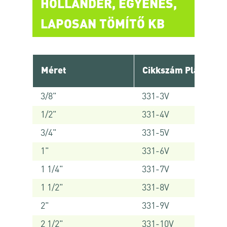
HOLLANDER, EGYENES,
LAPOSAN TÖMÍTŐ KB
Méret
Cikkszám Platinum
3/8"
331-3V
1/2"
331-4V
3/4"
331-5V
1"
331-6V
1 1/4"
331-7V
1 1/2"
331-8V
2"
331-9V
2 1/2"
331-10V