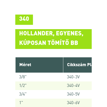
340
HOLLANDER, EGYENES,
KÚPOSAN TÖMÍTŐ BB
Méret
Cikkszám Platinum
3/8"
340-3V
1/2"
340-4V
3/4"
340-5V
1"
340-6V