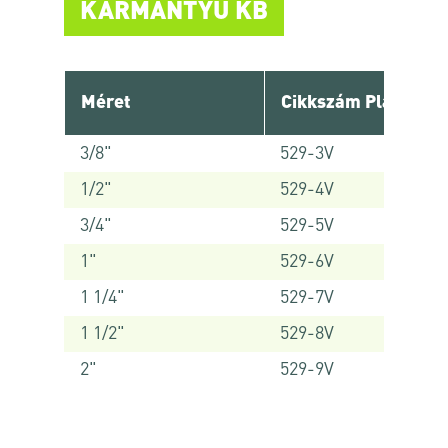
KARMANTYÚ KB
Méret
Cikkszám Platinum
3/8"
529-3V
1/2"
529-4V
3/4"
529-5V
1"
529-6V
1 1/4"
529-7V
1 1/2"
529-8V
2"
529-9V