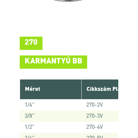
270
KARMANTYÚ BB
Méret
Cikkszám Platinum
1/4"
270-2V
3/8"
270-3V
1/2"
270-4V