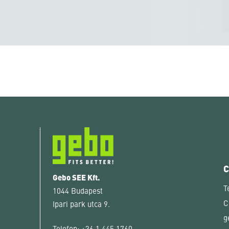
Gebo SEE Kft.
T
1044 Budapest
C
Ipari park utca 9.
g