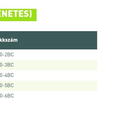
ENETES)
ikkszám
70-2BC
70-3BC
70-4BC
70-5BC
70-6BC