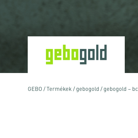
Nyomja meg az Enter billentyűt a kereséshez
GEBO
/
Termékek
/
gebogold
/
gebogold – bc