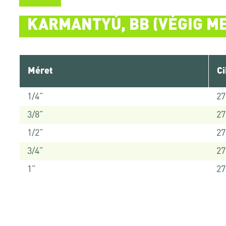
KARMANTYÚ, BB (VÉGIG M
Méret
C
1/4”
2
3/8”
2
1/2”
2
3/4”
2
1”
2