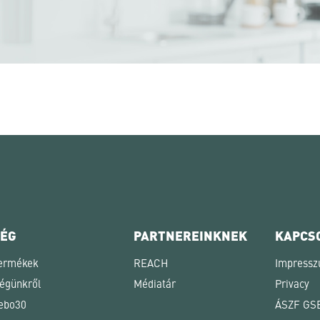
CÉG
PARTNEREINKNEK
KAPCS
ermékek
REACH
Impress
égünkről
Médiatár
Privacy
ebo30
ÁSZF GS