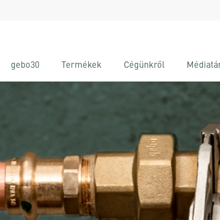
gebo30
Termékek
Cégünkről
Médiatá