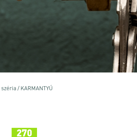
 vagy az ESC billentyűt a bezáráshoz
 széria
/
KARMANTYÚ
270