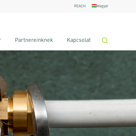
REACH
Magyar
search
r
Partnereinknek
Kapcsolat