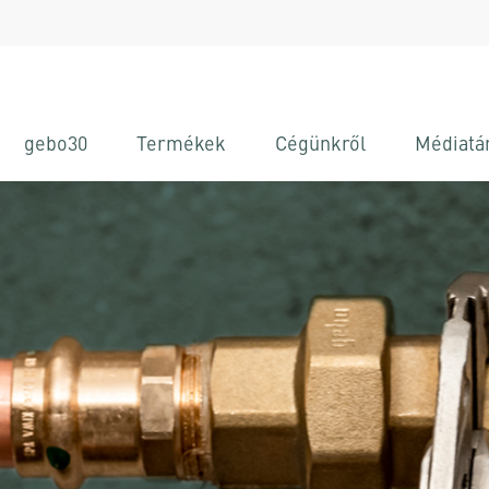
gebo30
Termékek
Cégünkről
Médiatá