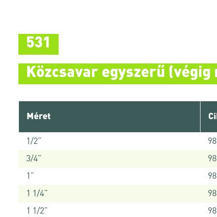
531
Közcsavar egyszerű (végig 
Méret
C
1/2”
9
3/4”
9
1”
9
1 1/4”
9
1 1/2”
9