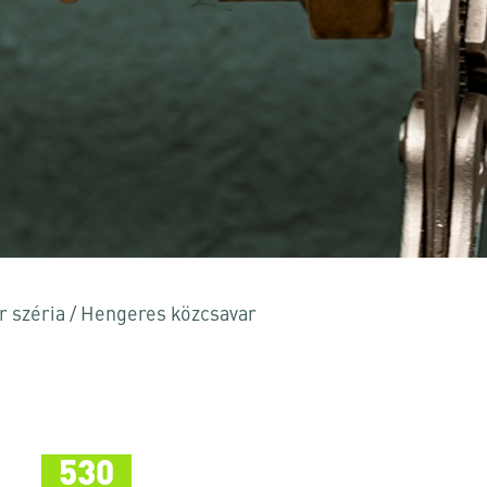
 vagy az ESC billentyűt a bezáráshoz
r széria
/
Hengeres közcsavar
530