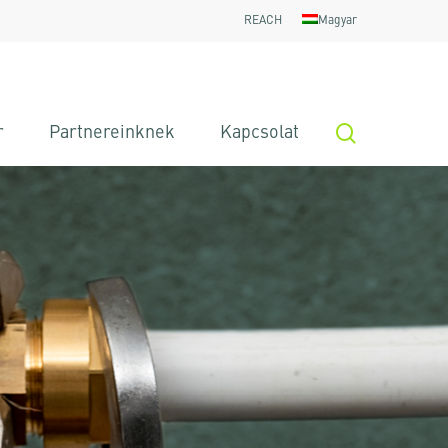
REACH
Magyar
search
r
Partnereinknek
Kapcsolat