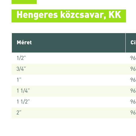
Hengeres közcsavar, KK
Méret
C
1/2”
9
3/4”
9
1”
9
1 1/4”
9
1 1/2”
9
2”
9