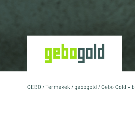
Nyomja meg az Enter billentyűt a kereséshez
GEBO
/
Termékek
/
gebogold
/
Gebo Gold – b