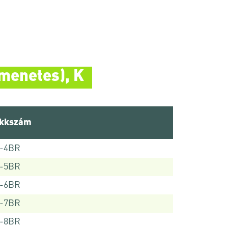
menetes), K
ikkszám
8-4BR
8-5BR
8-6BR
8-7BR
8-8BR