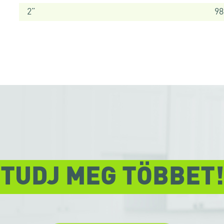
2”
9
TUDJ MEG TÖBBET!