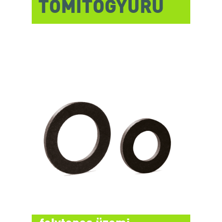
TÖMÍTŐGYŰRŰ