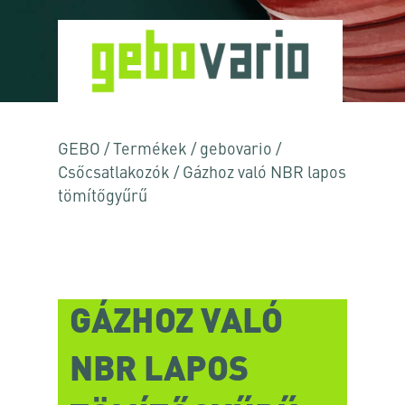
GEBO
/
Termékek
/
gebovario
/
Csőcsatlakozók
/
Gázhoz való NBR lapos
tömítőgyűrű
GÁZHOZ VALÓ
NBR LAPOS