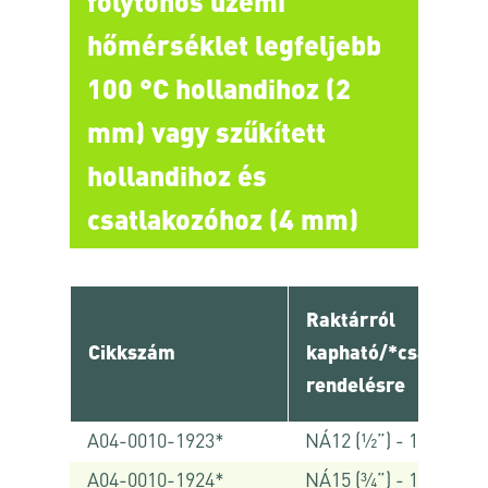
folytonos üzemi
hőmérséklet legfeljebb
100 °C hollandihoz (2
mm) vagy szűkített
hollandihoz és
csatlakozóhoz (4 mm)
Raktárról
Cikkszám
kapható/*csak
rendelésre
A04-0010-1923*
NÁ12 (½”) - 1 db
A04-0010-1924*
NÁ15 (¾”) - 1 db