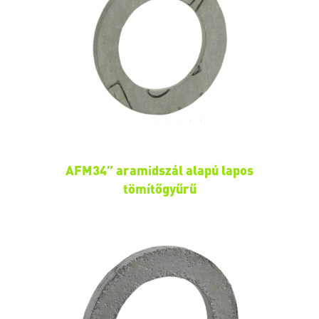
AFM34” aramidszál alapú lapos
tömítőgyűrű