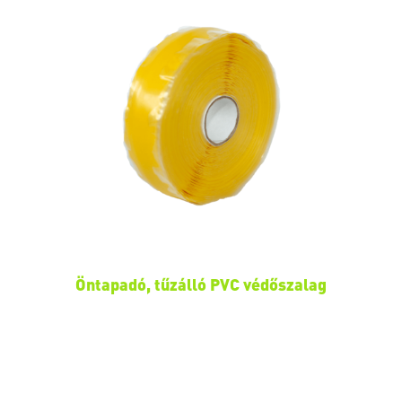
Öntapadó, tűzálló PVC védőszalag