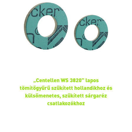
„Centellen WS 3820” lapos
tömítőgyűrű szűkített hollandikhoz és
külsőmenetes, szűkített sárgaréz
csatlakozókhoz