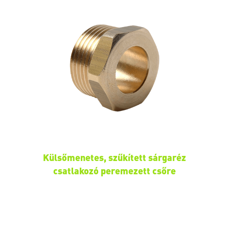
Külsőmenetes, szűkített sárgaréz
csatlakozó peremezett csőre