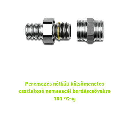
Peremezés nélküli külsőmenetes
csatlakozó nemesacél bordáscsövekre
100 °C-ig