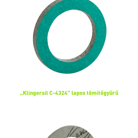
„Klingersil C-4324” lapos tömítőgyűrű