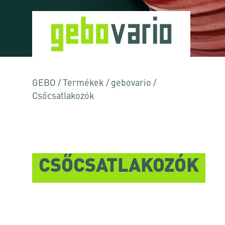
GEBO
/
Termékek
/
gebovario
/
Csőcsatlakozók
CSŐCSATLAKOZÓK