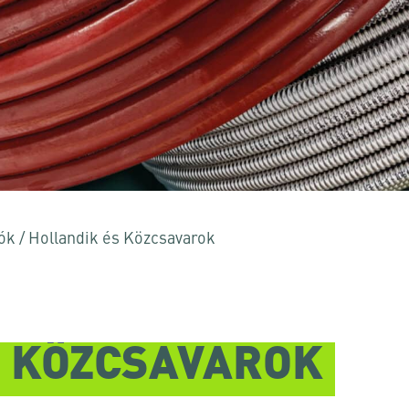
ók
/
Hollandik és Közcsavarok
S KÖZCSAVAROK
 vagy az ESC billentyűt a bezáráshoz