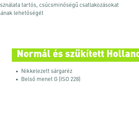
asználata tartós, csúcsminőségű csatlakozásokat
sának lehetőségét
Normál és szűkített Hollan
Nikkelezett sárgaréz
Belső menet G (ISO 228)