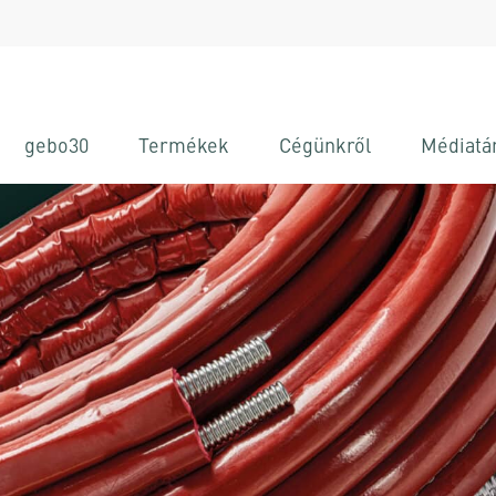
gebo30
Termékek
Cégünkről
Médiatá