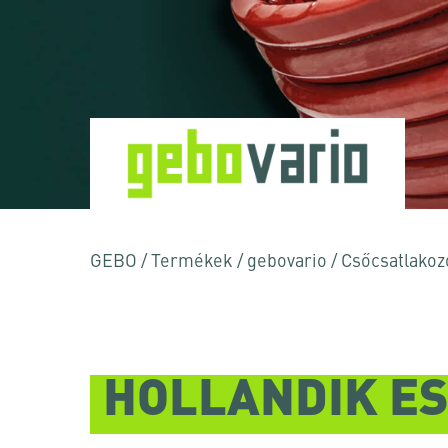
GEBO
/
Termékek
/
gebovario
/
Csőcsatlakoz
HOLLANDIK É
Nyomja meg az Enter billentyűt a kereséshez