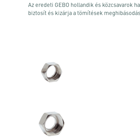
Az eredeti GEBO hollandik és közcsavarok h
biztosít és kizárja a tömítések meghibásodá