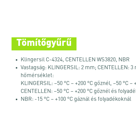
Tömítőgyűrű
Klingersil C-4324, CENTELLEN WS3820, NBR
Vastagság: KLINGERSIL: 2 mm; CENTELLEN: 3 
hőmérséklet:
KLINGERSIL: –50 °C – +200 °C gőznél, –50 °C – 
CENTELLEN: –50 °C – +200 °C gőznél és folyadé
NBR: -15 °C – +100 °C gáznál és folyadékoknál