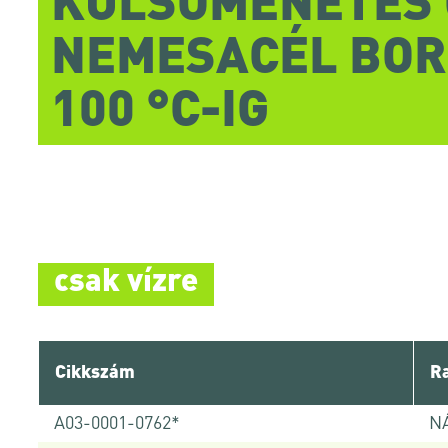
KÜLSŐMENETES 
NEMESACÉL BO
100 °C-IG
csak vízre
Cikkszám
Ra
A03-0001-0762*
NÁ