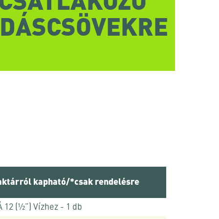
CSATLAKOZÓ
RDÁSCSÖVEKRE
ktárról kapható/*csak rendelésre
 12 (½”) Vízhez - 1 db