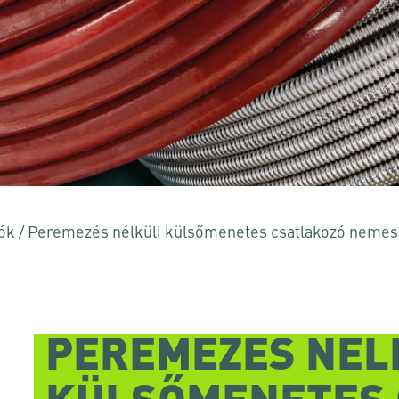
 vagy az ESC billentyűt a bezáráshoz
ók
/
Peremezés nélküli külsőmenetes csatlakozó nemesa
PEREMEZÉS NÉL