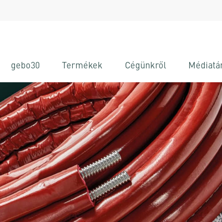
gebo30
Termékek
Cégünkről
Médiatá