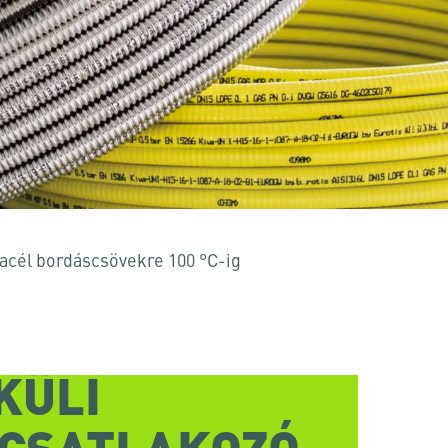
cél bordáscsövekre 100 °C-ig
KÜLI