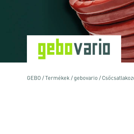
Nyomja meg az Enter billentyűt a kereséshez
GEBO
/
Termékek
/
gebovario
/
Csőcsatlakoz